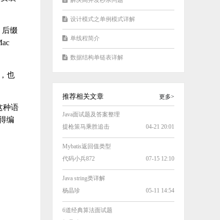
解决高并发秒杀问题
设计模式之单例模式详解
 后缀
单线程简介
ac
数据结构单链表详解
行，也
推荐相关文章
更多>
这种语
Java面试题及答案整理
得编
提枪策马乘胜追击
04-21 20:01
Mybatis返回值类型
代码小兵872
07-15 12:10
Java string类详解
杨晶珍
05-11 14:54
6道经典算法面试题