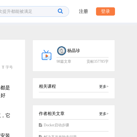
注册
登录
杨晶珍
98篇文章
贡献357785字
T
字号
相关课程
更多>
此都是
不好
作者相关文章
更多>
范，它
Docker启动步骤
法安装