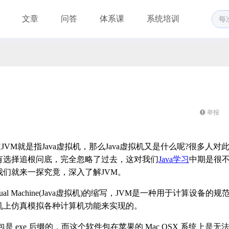
文章
问答
体系课
系统培训
举报
JVM就是指Java虚拟机，那么Java虚拟机又是什么呢?很多人对
有选择追根问底，完全忽略了过去，这对我们
Java学习
中期是很
们就来一探究竟，深入了解JVM。
tual Machine(Java虚拟机)的缩写，JVM是一种用于计算设备的规
机上仿真模拟各种计算机功能来实现的。
包是 exe 后缀的，而这个软件包在苹果的 Mac OSX 系统上是无