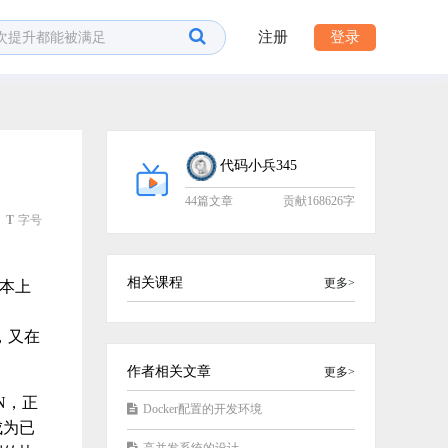
注册
登录
代码小兵345
44篇文章
贡献168626字
T
字号
相关课程
更多>
基本上
，
，又在
作者相关文章
更多>
N，正
Docker配置的开发环境
成为已