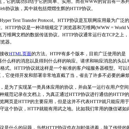
信息系统，它的成功归结于它的简单、实用。而在WWW的背后有一系
eb协议族，其中就包括熠熠生辉的HTTP协议。
Text Transfer Protocol。HTTP协议是互联网应用最为广泛
TTP协议是一种详细规定了浏览器和万维网(WWW = World Wi
送万维网文档的数据传送协议。HTTP协议通常运行在TCP之上
浏览器。
和接收
HTML页面
的方法。HTPP有多个版本，目前广泛使用的是
务器什么样的消息以及得到什么样的响应。请求和响应消息的头以AS
的格式。HTTP协议就这样是一个标准的客户端服务器模型。可以
臣，它使得开发和部署非常地直截了当，省去了许多不必要的麻
样，是为了实现某一类具体应用的协议，并由某一运行在用户空间
种规范记录在文档上，为真正通过HTTP协议进行通信的HTTP
览网页是HTTP的主要应用，但是这并不代表HTTP就只能应用
遵守这个协议，HTTP就能有用武之地。比如我们常用的微信诸如
协议是什么的问题，当然HTTP协议也在与时俱进着，除了传统的