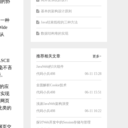
高并发系统的设计
列的协
基本的架构设计原则
的一种
Java结束线程的三种方法
de
数据结构堆的实现
，从
推荐相关文章
更多>
CII
JavaWeb的3大组件
毫不吝
代码小兵498
06-11 15:28
烦。
全面解析Cookie技术
的应
代码小兵498
06-11 15:51
的实现
于网页
浅谈JavaWeb架构演变
此类的
代码小兵498
06-11 16:22
探讨Web开发中的Session存储与管理
网页交